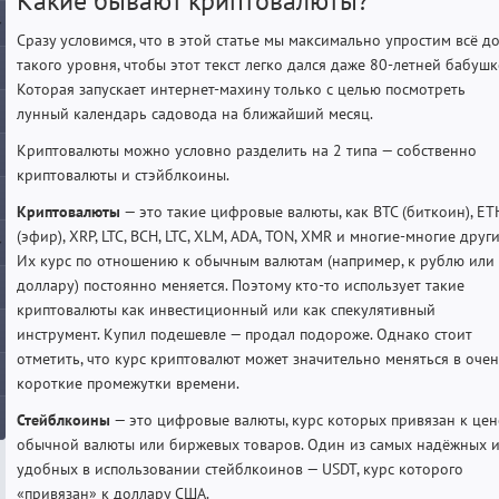
Какие бывают криптовалюты?
Сразу условимся, что в этой статье мы максимально упростим всё д
такого уровня, чтобы этот текст легко дался даже 80-летней бабушк
Которая запускает интернет-махину только с целью посмотреть
лунный календарь садовода на ближайший месяц.
Криптовалюты можно условно разделить на 2 типа — собственно
криптовалюты и стэйблкоины.
Криптовалюты
— это такие цифровые валюты, как BTC (биткоин), ET
(эфир), XRP, LTC, BCH, LTC, XLM, ADA, TON, XMR и многие-многие други
Их курс по отношению к обычным валютам (например, к рублю или
доллару) постоянно меняется. Поэтому кто-то использует такие
криптовалюты как инвестиционный или как спекулятивный
инструмент. Купил подешевле — продал подороже. Однако стоит
отметить, что курс криптовалют может значительно меняться в оче
короткие промежутки времени.
Стейблкоины
— это цифровые валюты, курс которых привязан к цен
обычной валюты или биржевых товаров. Один из самых надёжных 
удобных в использовании стейблкоинов — USDT, курс которого
«привязан» к доллару США.