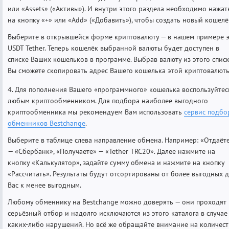
или «Assets» («Активы»). И внутри этого раздела необходимо нажат
на кнопку «+» или «Add» («Добавить»), чтобы создать новый кошелё
Выберите в открывшейся форме криптовалюту — в нашем примере 
USDT Tether. Теперь кошелёк выбранной валюты будет доступен в
списке Ваших кошельков в программе. Выбрав валюту из этого спис
Вы сможете скопировать адрес Вашего кошелька этой криптовалюты
4. Для пополнения Вашего «программного» кошелька воспользуйтес
любым криптообменником. Для подбора наиболее выгодного
криптообменника мы рекомендуем Вам использовать
сервис подбо
обменников Bestchange
.
Выберите в таблице слева направление обмена. Например: «Отдаёт
— «Сбербанк», «Получаете» — «Tether TRC20». Далее нажмите на
кнопку «Калькулятор», задайте сумму обмена и нажмите на кнопку
«Рассчитать». Результаты будут отсортированы от более выгодных 
Вас к менее выгодным.
Любому обменнику на Bestchange можно доверять — они проходят
серьёзный отбор и надолго исключаются из этого каталога в случае
каких-либо нарушений. Но всё же обращайте внимание на количес