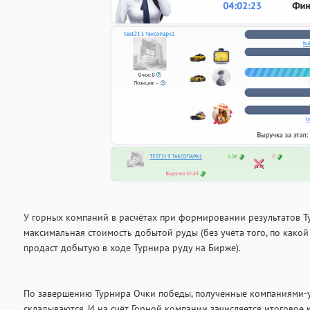
У горных компаний в расчётах при формировании результатов Т
максимальная стоимость добытой руды (без учёта того, по какой
продаст добытую в ходе Турнира руду на Бирже).
По завершению Турнира Очки победы, полученные компаниями-у
складываются. И на счёт Горной компании зачисляется итоговое