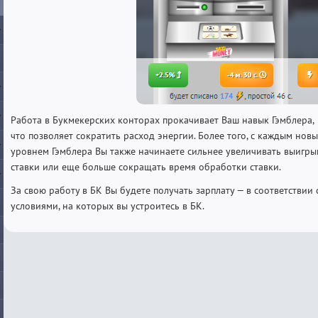
Работа в Букмекерских конторах прокачивает Ваш навык Гэмблера,
что позволяет сократить расход энергии. Более того, с каждым нов
уровнем Гэмблера Вы также начинаете сильнее увеличивать выигр
ставки или еще больше сокращать время обработки ставки.
За свою работу в БК Вы будете получать зарплату — в соответствии 
условиями, на которых вы устроитесь в БК.