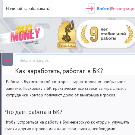
Войти
Регистраци
Начинай зарабатывать!
|
Как заработать, работая в БК?
Работа в Букмекерской конторе — гарантировано прибыльное
занятие. Поскольку в БК практически все ставки выигрышные, а
сотрудники контор получают долю от выигрыша игроков.
Что даёт работа в БК?
Чтобы устроиться на работу в Букмекерскую контору, и улучшать
ставки других игроков или даже свои ставки, необходимо: