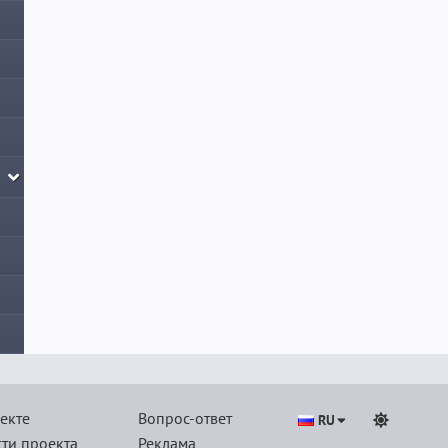
екте
Вопрос-ответ
RU
ти проекта
Реклама